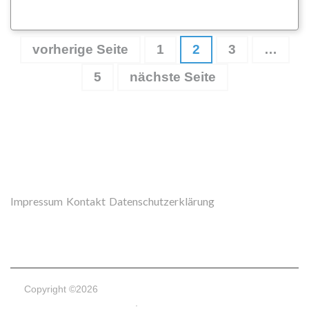
Seitennummerierung
Seite
Seite
Seite
vorherige Seite
1
2
3
…
der
Seite
5
nächste Seite
Beiträge
Impressum
Kontakt
Datenschutzerklärung
Copyright ©2026
Arbeitskreis des Zentrums für angewandte
Lernforschung
.
Datenschutzerklärung