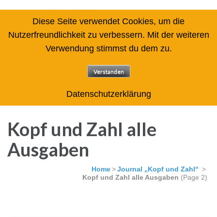
Diese Seite verwendet Cookies, um die
Nutzerfreundlichkeit zu verbessern. Mit der weiteren
Verwendung stimmst du dem zu.
Arbeitskreis des Zentrums für
angewandte Lernforschung
Verstanden
gemeinnützige GmbH Rechenschwäche / Dyskalkulie
Datenschutzerklärung
Kopf und Zahl alle
Ausgaben
Home
>
Journal „Kopf und Zahl“
>
Kopf und Zahl alle Ausgaben
(Page 2)