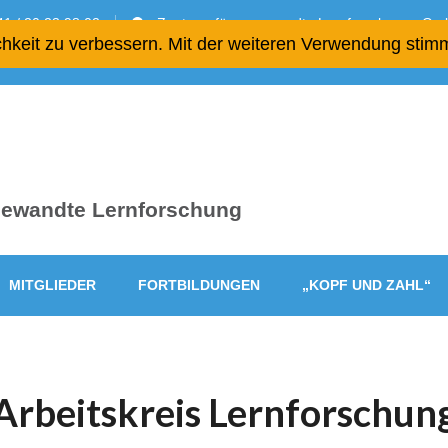
1 / 20 23 98 02
Zentrum für angewandte Lernforschung gGmb
chkeit zu verbessern. Mit der weiteren Verwendung stim
ngewandte Lernforschung
MITGLIEDER
FORTBILDUNGEN
„KOPF UND ZAHL“
Arbeitskreis Lernforschun