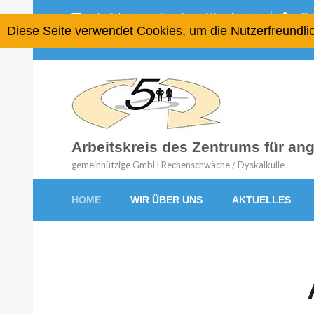
arbeitskreis-lernforschung@t-online.de
054
Diese Seite verwendet Cookies, um die Nutzerfreundli
Arbeitskreis des Zentrums für a
gemeinnützige GmbH Rechenschwäche / Dyskalkulie
HOME
WIR ÜBER UNS
AKTUELLES