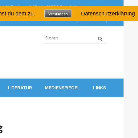
H Kollegienwall 28 a/b 49074 Osnabrück
mst du dem zu.
Datenschutzerklärung
Verstanden
Quicklinks
Suchen
nach:
LITERATUR
MEDIENSPIEGEL
LINKS
g