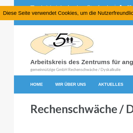
arbeitskreis-lernforschung@t-online.de
054
Diese Seite verwendet Cookies, um die Nutzerfreundli
Arbeitskreis des Zentrums für a
gemeinnützige GmbH Rechenschwäche / Dyskalkulie
HOME
WIR ÜBER UNS
AKTUELLES
Rechenschwäche / Dy