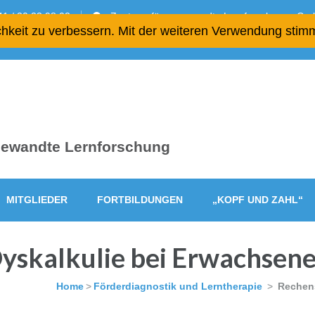
1 / 20 23 98 02
Zentrum für angewandte Lernforschung gGmb
chkeit zu verbessern. Mit der weiteren Verwendung stim
ngewandte Lernforschung
MITGLIEDER
FORTBILDUNGEN
„KOPF UND ZAHL“
skalkulie bei Erwachsenen
Home
>
Förderdiagnostik und Lerntherapie
>
Rechens