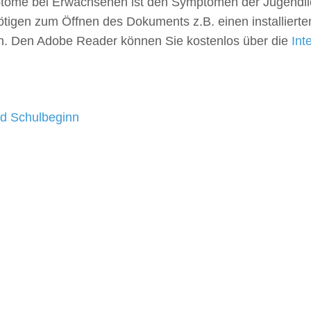
ome bei Erwachsenen ist den Symptomen der Jugendli
nötigen zum Öffnen des Dokuments z.B. einen installier
n. Den Adobe Reader können Sie kostenlos über die
Int
nd Schulbeginn