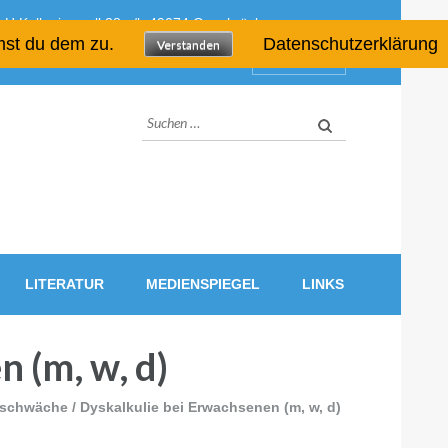
H Kollegienwall 28 a/b 49074 Osnabrück
mst du dem zu.
Datenschutzerklärung
Verstanden
Quicklinks
Suchen
nach:
LITERATUR
MEDIENSPIEGEL
LINKS
 (m, w, d)
chwäche / Dyskalkulie bei Erwachsenen (m, w, d)