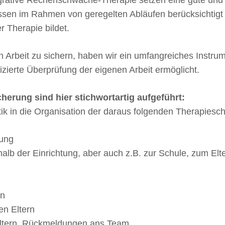
grative Rechenschwäche-Therapie setzen eine gute und 
sen im Rahmen von geregelten Abläufen berücksichtigt 
r Therapie bildet.
n Arbeit zu sichern, haben wir ein umfangreiches Instru
fizierte Überprüfung der eigenen Arbeit ermöglicht.
herung sind hier stichwortartig aufgeführt:
k in die Organisation der daraus folgenden Therapieschr
rung
halb der Einrichtung, aber auch z.B. zur Schule, zum E
en
en Eltern
Eltern, Rückmeldungen ans Team