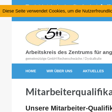
arbeitskreis-lernforschung@t-online.de
054
Diese Seite verwendet Cookies, um die Nutzerfreundli
Arbeitskreis des Zentrums für a
gemeinnützige GmbH Rechenschwäche / Dyskalkulie
HOME
WIR ÜBER UNS
AKTUELLES
Mitarbeiterqualifik
Unsere Mitarbeiter-Qualifi