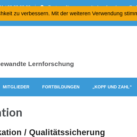
1 / 20 23 98 02
Zentrum für angewandte Lernforschung gGmb
chkeit zu verbessern. Mit der weiteren Verwendung stim
ngewandte Lernforschung
MITGLIEDER
FORTBILDUNGEN
„KOPF UND ZAHL“
ation
kation / Qualitätssicherung