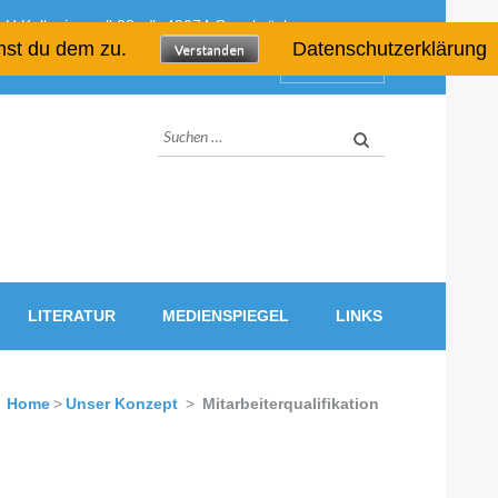
H Kollegienwall 28 a/b 49074 Osnabrück
mst du dem zu.
Datenschutzerklärung
Verstanden
Quicklinks
Suchen
nach:
LITERATUR
MEDIENSPIEGEL
LINKS
Home
>
Unser Konzept
>
Mitarbeiterqualifikation