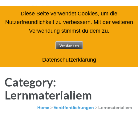
Diese Seite verwendet Cookies, um die
Nutzerfreundlichkeit zu verbessern. Mit der weiteren
Verwendung stimmst du dem zu.
Arbeitskreis des Zentrums für
angewandte Lernforschung
Verstanden
gemeinnützige GmbH Rechenschwäche / Dyskalkulie
Datenschutzerklärung
Category:
Lernmaterialiem
Home
>
Veröffentlichungen
>
Lernmaterialiem