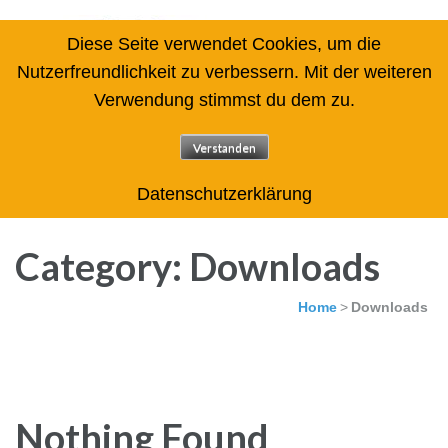
Diese Seite verwendet Cookies, um die
Nutzerfreundlichkeit zu verbessern. Mit der weiteren
Verwendung stimmst du dem zu.
Arbeitskreis des Zentrums für
angewandte Lernforschung
Verstanden
gemeinnützige GmbH Rechenschwäche / Dyskalkulie
Datenschutzerklärung
Category: Downloads
Home
>
Downloads
Nothing Found