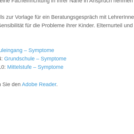
 eine Facheinrichtung in Ihrer Nähe in Anspruch nehmen
 zur Vorlage für ein Beratungsgespräch mit LehrerInnen
ibilität für die Probleme ihrer Kinder. Elternurteil und
uleingang – Symptome
4:
Grundschule – Symptome
10:
Mittelstufe – Symptome
n Sie den
Adobe Reader
.