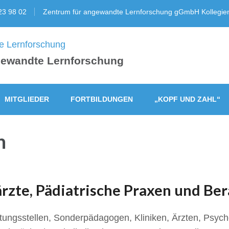
23 98 02
Zentrum für angewandte Lernforschung gGmbH Kollegien
ngewandte Lernforschung
MITGLIEDER
FORTBILDUNGEN
„KOPF UND ZAHL“
n
rzte, Pädiatrische Praxen und Ber
ngsstellen, Sonderpädagogen, Kliniken, Ärzten, Psych