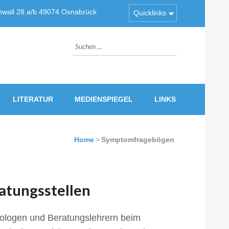
wall 28 a/b 49074 Osnabrück
Quicklinks
Suchen
nach:
LITERATUR
MEDIENSPIEGEL
LINKS
Home
>
Symptomfragebögen
atungsstellen
ologen und Beratungslehrern beim