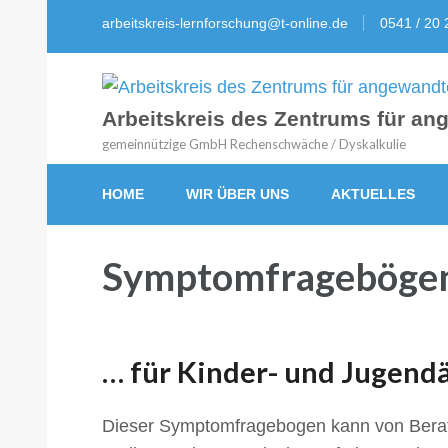
arbeitskreis-lernforschung@t-online.de
0541 / 20 
Arbeitskreis des Zentrums für a
gemeinnützige GmbH Rechenschwäche / Dyskalkulie
HOME
WIR ÜBER UNS
AKTUELLES
Symptomfrageböge
… für Kinder- und Jugendä
Dieser Symptomfragebogen kann von Beratu